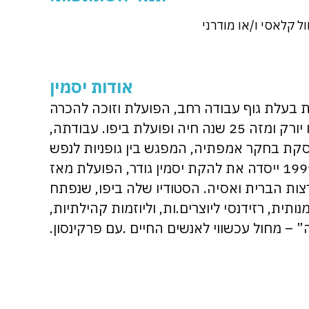
ל קלאסי ו/או מודרני
אודות יסמין
פית בעלת גוף עבודה רחב, הפועלת וזוכה להכרה
בארץ ובעולם. ילידת ירושלים שגדלה בניו יורק ומזה 25 שנה חיה ופועלת ביפו. עבודתה,
סקת בחקר אמפתיה, המפגש בין גופניות לנפש
ויחסים חברתיים דרך פרפורמנס. בשנת 1999 ייסדה את להקת יסמין גודר, הפועלת מאז
ארצות הברית ואסיה. הסטודיו שלה ביפו, שנפתח
ה אמנותית, רזידנסי ליוצרים.ות, וליוזמות קהילתיות,
 – מחול עכשווי לאנשים החיים .עם פרקינסון.